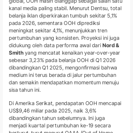
global, OOH masih dianggap sebagai salah satu
kanal media paling stabil. Menurut Dentsu, total
belanja iklan diperkirakan tumbuh sekitar 5,1%
pada 2026, sementara OOH diprediksi
meningkat sekitar 4,1%, menunjukkan tren
pertumbuhan yang konsisten. Proyeksi ini juga
didukung oleh data performa awal dari
Nord &
Smith
yang mencatat kenaikan year-over-year
sebesar 3,23% pada belanja OOH di Q1 2026
dibandingkan Q1 2025, mengonfirmasi bahwa
medium ini terus berada di jalur pertumbuhan
dan semakin mendapatkan momentum menuju
sisa tahun ini.
Di Amerika Serikat, pendapatan OOH mencapai
US$9,46 miliar pada 2025, naik 3,6%
dibandingkan tahun sebelumnya. Ini juga
menjadi kuartal pertumbuhan ke-19 secara
berturut-turut menurut OAAA (Out of Home